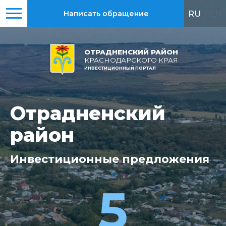
RU
|
EN
Написать обращение
ОТРАДНЕНСКИЙ РАЙОН
КРАСНОДАРСКОГО КРАЯ
ИНВЕСТИЦИОННЫЙ ПОРТАЛ
Отрадненский
Отрадненский
район
район
Инвестиционные
Всего
реализовано
предложения
7
5