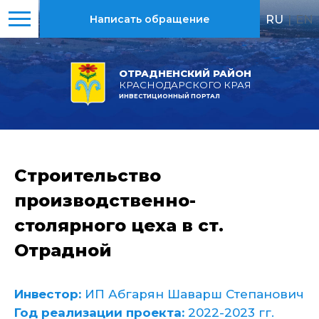
RU
|
EN
Написать обращение
ОТРАДНЕНСКИЙ РАЙОН
КРАСНОДАРСКОГО КРАЯ
ИНВЕСТИЦИОННЫЙ ПОРТАЛ
Строительство
производственно-
столярного цеха в ст.
Отрадной
Инвестор:
ИП Абгарян Шаварш Степанович
Год реализации проекта:
2022-2023 гг.