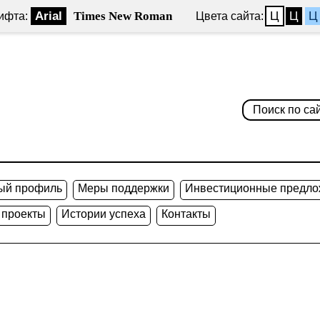
Arial
Times New Roman
Ц
Ц
Ц
ифта:
Цвета сайта:
ый профиль
Меры поддержки
Инвестиционные предло
 проекты
Истории успеха
Контакты